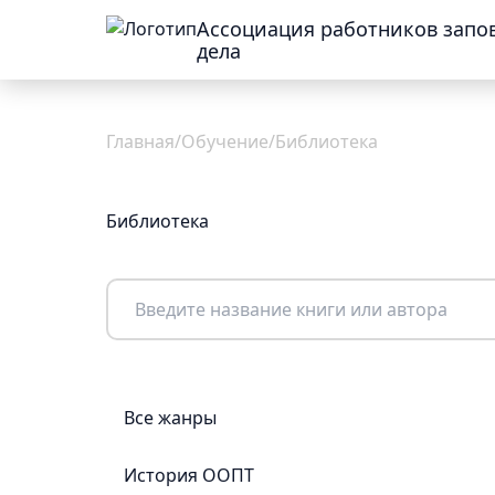
Ассоциация работников запо
дела
Об
Главная
/
Обучение
/
Библиотека
Ассоциации
Библиотека
Общая
информация
Присоединиться
Новости
Команда
Все жанры
Проекты
Реквизиты
Документы
История ООПТ