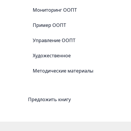
Лучшие
Мониторинг ООПТ
практики
Пример ООПТ
Управление ООПТ
Охрана
Работа
с
Художественное
местным
населением
Методические материалы
Экологический
туризм
Просвещение
Наука
Предложить книгу
Обучение