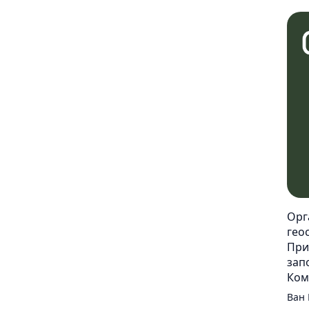
Центр
знаний
Вебинары
Библиотека
Курсы
ГИС
ООПТ
Карта
ООПТ
Орг
Календарь
гео
событий
При
зап
Ком
Ван 