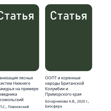
анизация лесных
ООПТ и коренные
систем Нижнего
народы Британской
амурья на примере
Колумбии и
оведника
Приморского края
сомольский
Бочарникова А.В., 2020 г.,
Биосфера
П.С., Поволжский