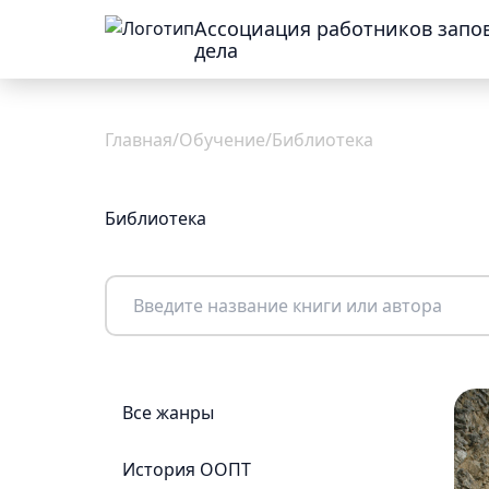
Ассоциация работников запо
дела
Об
Главная
/
Обучение
/
Библиотека
Ассоциации
Библиотека
Общая
информация
Присоединиться
Новости
Команда
Все жанры
Проекты
Реквизиты
Документы
История ООПТ