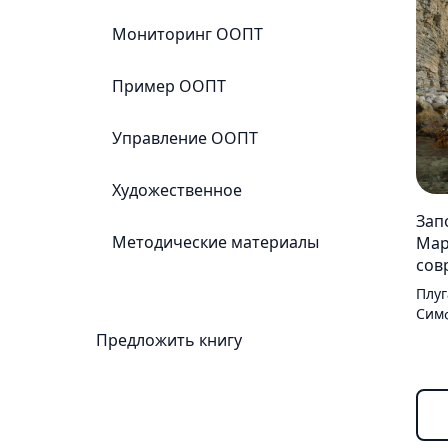
Лучшие
Мониторинг ООПТ
практики
Пример ООПТ
Управление ООПТ
Охрана
Работа
с
Художественное
местным
Зап
населением
Методические материалы
Мар
Экологический
сов
туризм
Плуг
Просвещение
Симф
Наука
Предложить книгу
Обучение