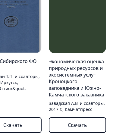
Сибирского ФО
Экономическая оценка
)
природных ресурсов и
экосистемных услуг
н Т.П. и соавторы,
Кроноцкого
, Иркутск,
заповедника и Южно-
Оттиск&quot;
Камчатского заказника
Завадская А.В. и соавторы,
2017 г., Камчатпресс
Скачать
Скачать