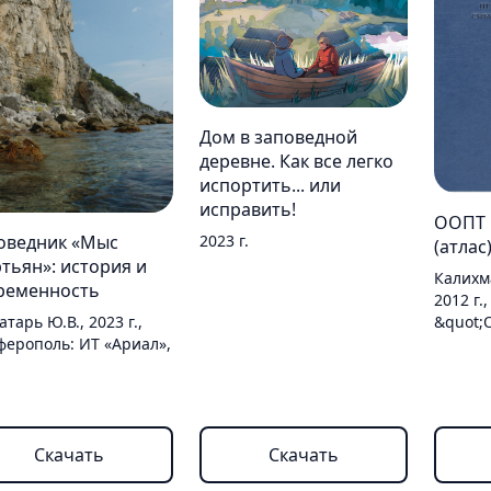
Дом в заповедной
деревне. Как все легко
испортить... или
исправить!
ООПТ 
оведник «Мыс
2023 г.
(атлас
тьян»: история и
Калихма
ременность
2012 г.
атарь Ю.В., 2023 г.,
&quot;
ерополь: ИТ «Ариал»,
Скачать
Скачать