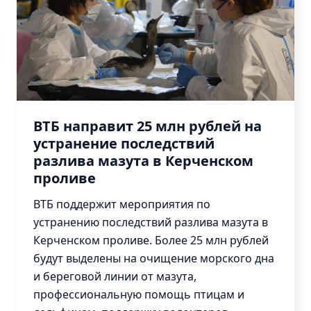
Центр
знаний
Вебинары
Библиотека
Курсы
ГИС
ВТБ направит 25 млн рублей на
ООПТ
устранение последствий
разлива мазута в Керченском
проливе
Карта
ООПТ
ВТБ поддержит мероприятия по
устранению последствий разлива мазута в
Календарь
событий
Керченском проливе. Более 25 млн рублей
будут выделены на очищение морского дна
и береговой линии от мазута,
профессиональную помощь птицам и