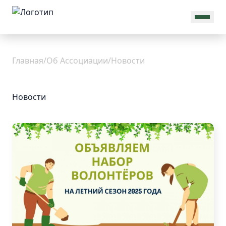
MAX
Об
Главная
/
Об Ассоциации
/
Новости
Ассоциации
Новости
Общая
информация
Присоединиться
Новости
Команда
Проекты
Реквизиты
Документы