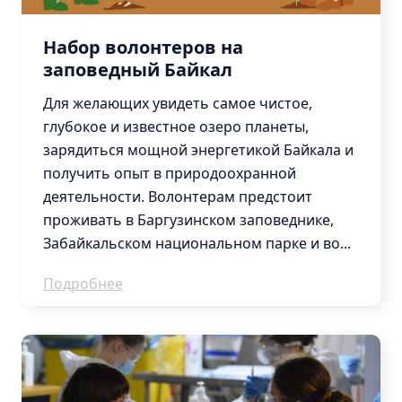
Лучшие
практики
Набор волонтеров на
заповедный Байкал
Для желающих увидеть самое чистое,
Охрана
глубокое и известное озеро планеты,
Работа
зарядиться мощной энергетикой Байкала и
с
получить опыт в природоохранной
местным
деятельности. Волонтерам предстоит
населением
проживать в Баргузинском заповеднике,
Экологический
Забайкальском национальном парке и во...
туризм
Просвещение
Подробнее
Наука
Обучение