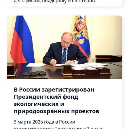
дельфинам, поддержку волонтеров.
Конкурсы
Помощь будет...
Конференции
Мероприятия
Подробнее
Отдел
кадров
Вакансии
Наставничество
В России зарегистрирован
Президентский фонд
экологических и
природоохранных проектов
Экспертное
сообщество
3 марта 2025 года в России