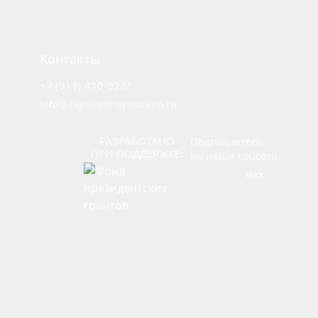
Центр
знаний
Вебинары
Контакты
Библиотека
+7 (911) 410-0221
Курсы
info@zapovednayastrana.ru
ГИС
ООПТ
РАЗРАБОТАНО
Подпишитесь
ПРИ ПОДДЕРЖКЕ:
на наши соцсети
MAX
Карта
ООПТ
Календарь
событий