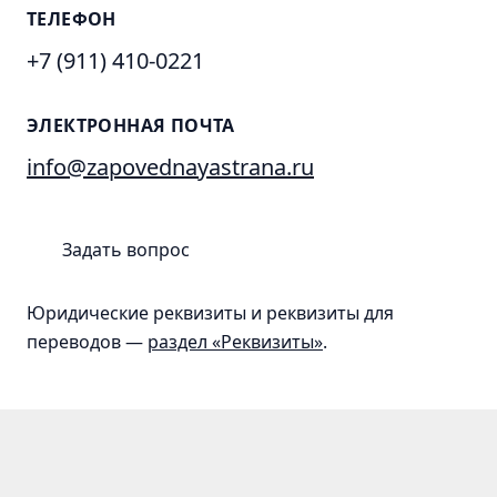
ТЕЛЕФОН
Лучшие
практики
+7 (911) 410-0221
ЭЛЕКТРОННАЯ ПОЧТА
Охрана
info@zapovednayastrana.ru
Работа
с
местным
Задать вопрос
населением
Экологический
Юридические реквизиты и реквизиты для
туризм
переводов —
Просвещение
раздел «Реквизиты»
.
Наука
Обучение