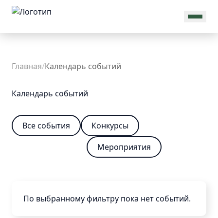
MAX
Об
Главная
/
Календарь событий
Ассоциации
Календарь событий
Все события
Конкурсы
Общая
информация
Конференции
Мероприятия
Присоединиться
Новости
Команда
Проекты
Реквизиты
По выбранному фильтру пока нет событий.
Документы