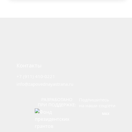
Лучшие
практики
Охрана
Работа
с
местным
Контакты
населением
Экологический
+7 (911) 410-0221
туризм
info@zapovednayastrana.ru
Просвещение
Наука
РАЗРАБОТАНО
Подпишитесь
ПРИ ПОДДЕРЖКЕ:
на наши соцсети
Обучение
MAX