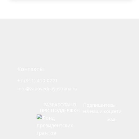
Лучшие
практики
Охрана
Работа
с
местным
Контакты
населением
Экологический
+7 (911) 410-0221
туризм
info@zapovednayastrana.ru
Просвещение
Наука
РАЗРАБОТАНО
Подпишитесь
ПРИ ПОДДЕРЖКЕ:
на наши соцсети
Обучение
MAX