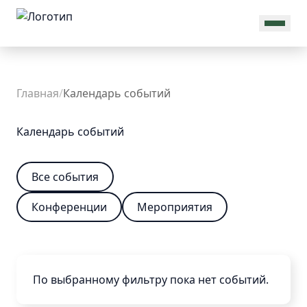
MAX
Об
Главная
/
Календарь событий
Ассоциации
Календарь событий
Все события
Конкурсы
Общая
информация
Конференции
Мероприятия
Присоединиться
Новости
Команда
Проекты
Реквизиты
По выбранному фильтру пока нет событий.
Документы