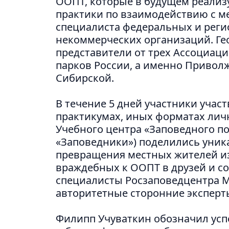
ООПТ, которые в будущем реализу
практики по взаимодействию с м
специалиста федеральных и рег
некоммерческих организаций. Ге
представители от трех Ассоциац
парков России, а именно Привол
Сибирской.
В течение 5 дней участники участ
практикумах, иных форматах лич
Учебного центра «Заповедного п
«Заповедники») поделились уни
превращения местных жителей и
враждебных к ООПТ в друзей и с
специалисты Росзаповедцентра М
авторитетные сторонние эксперт
Филипп Учуваткин обозначил ус