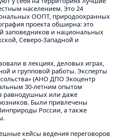
ют у себя на территориях лучшие
естным населением. Это 24
иональных ООПТ, природоохранных
ография проекта обширна: это
ий заповедников и национальных
жской, Северо-Западной и
вовали в лекциях, деловых играх,
ной и групповой работы. Эксперты
осольства» (АНО ДПО Экоцентр
кальным 30-летним опытом
з равнодушных или даже
оюзников. Были привлечены
инприроды России, а также
ы.
пешные кейсы ведения переговоров