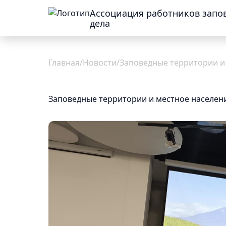
Ассоциация работников запо
дела
Об
Главная
/
Новости
/
Заповедные территории и 
Ассоциации
Заповедные территории и местное населени
Общая
информация
Присоединиться
Новости
Команда
Проекты
Реквизиты
Документы