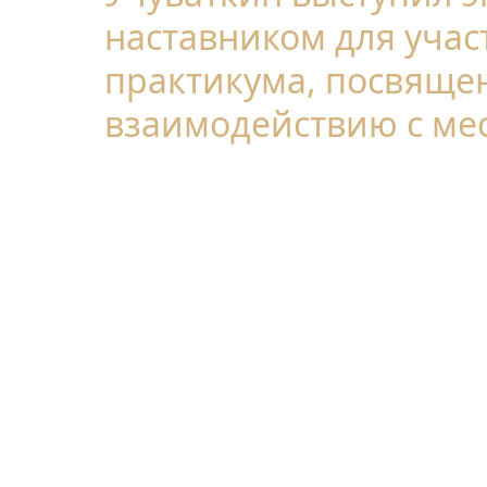
наставником для учас
Центр
знаний
практикума, посвяще
Вебинары
Библиотека
взаимодействию с ме
Курсы
ГИС
ООПТ
Карта
ООПТ
Календарь
событий