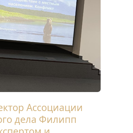
ектор Ассоциации
ого дела Филипп
кспертом и