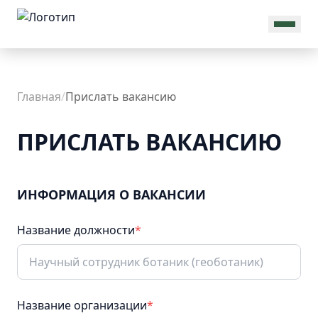
MAX
Об
Главная
/
Прислать вакансию
Ассоциации
ПРИСЛАТЬ ВАКАНСИЮ
Общая
ИНФОРМАЦИЯ О ВАКАНСИИ
информация
Присоединиться
Название должности
*
Новости
Команда
Проекты
Реквизиты
Документы
Название организации
*