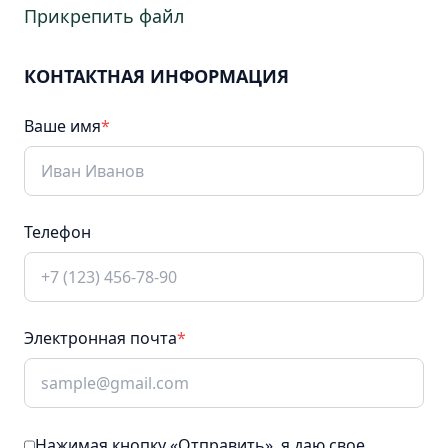
Прикрепить файл
Центр
знаний
КОНТАКТНАЯ ИНФОРМАЦИЯ
Вебинары
Библиотека
Курсы
Ваше имя
*
ГИС
ООПТ
Телефон
Карта
ООПТ
Календарь
Электронная почта
*
событий
Нажимая кнопку «Отправить», я даю свое