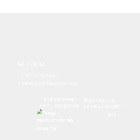
Центр
знаний
Вебинары
Библиотека
Курсы
ГИС
ООПТ
Контакты
+7 (911) 410-0221
Карта
info@zapovednayastrana.ru
ООПТ
РАЗРАБОТАНО
Подпишитесь
Календарь
ПРИ ПОДДЕРЖКЕ:
на наши соцсети
событий
MAX