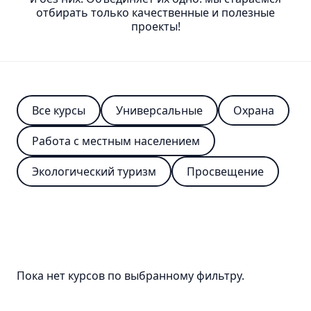
отбирать только качественные и полезные
Лучшие
проекты!
практики
Охрана
Все курсы
Универсальные
Охрана
Работа
с
Работа с местным населением
местным
населением
Экологический туризм
Просвещение
Экологический
туризм
Наука
Просвещение
Наука
Обучение
Пока нет курсов по выбранному фильтру.