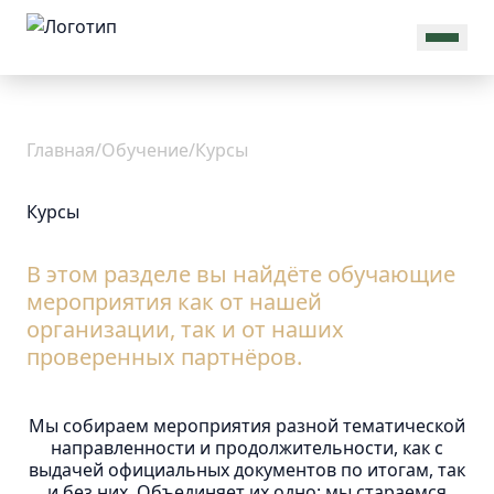
MAX
Об
Главная
/
Обучение
/
Курсы
Ассоциации
Курсы
В этом разделе вы найдёте обучающие
Общая
мероприятия как от нашей
информация
организации, так и от наших
Присоединиться
проверенных партнёров.
Новости
Команда
Проекты
Мы собираем мероприятия разной тематической
Реквизиты
направленности и продолжительности, как с
выдачей официальных документов по итогам, так
Документы
и без них. Объединяет их одно: мы стараемся