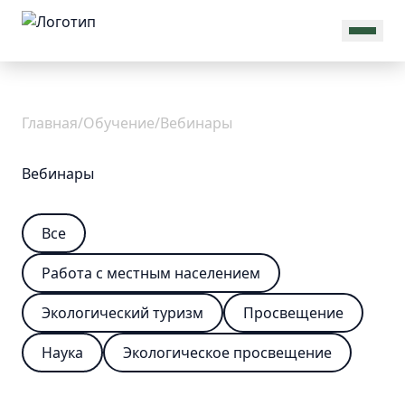
MAX
Об
Главная
/
Обучение
/
Вебинары
Ассоциации
Вебинары
Все
Охрана
Общая
информация
Работа с местным населением
Присоединиться
Новости
Экологический туризм
Просвещение
Команда
Проекты
Наука
Экологическое просвещение
Реквизиты
Документы