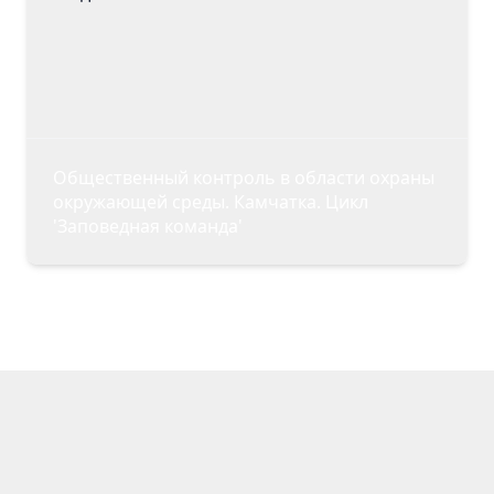
Центр
знаний
Вебинары
Библиотека
Курсы
Общественный контроль в области охраны
ГИС
окружающей среды. Камчатка. Цикл
ООПТ
'Заповедная команда'
Карта
ООПТ
Календарь
событий