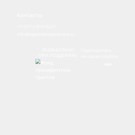
Конкурсы
Конференции
Контакты
Мероприятия
+7 (911) 410-0221
Отдел
info@zapovednayastrana.ru
кадров
РАЗРАБОТАНО
Подпишитесь
ПРИ ПОДДЕРЖКЕ:
на наши соцсети
Вакансии
MAX
Наставничество
Экспертное
сообщество