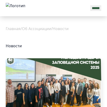
MAX
Об
Главная
/
Об Ассоциации
/
Новости
Ассоциации
Новости
Общая
информация
Присоединиться
Новости
Команда
Проекты
Реквизиты
Документы