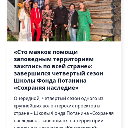
Центр
знаний
Вебинары
Библиотека
Курсы
ГИС
«Сто маяков помощи
ООПТ
заповедным территориям
зажглись по всей стране»:
завершился четвертый сезон
Карта
Школы Фонда Потанина
ООПТ
«Сохраняя наследие»
Календарь
Очередной, четвертый сезон одного из
событий
крупнейших волонтерских проектов в
стране – Школы Фонда Потанина «Сохраняя
наследие» – завершился на территории