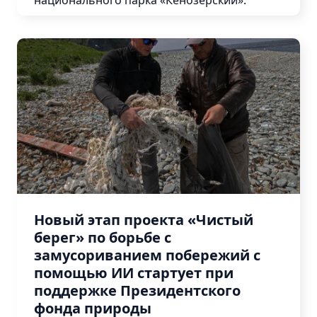
национального парка «Кенозерский».
Конкурсы
Конференции
Подробнее
Мероприятия
Отдел
кадров
Вакансии
Наставничество
Новый этап проекта «Чистый
берег» по борьбе с
замусориванием побережий с
помощью ИИ стартует при
Экспертное
поддержке Президентского
сообщество
фонда природы