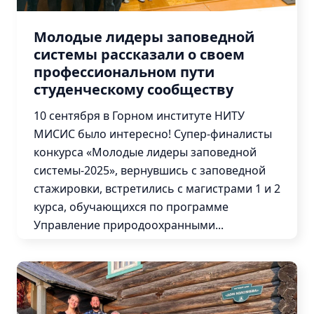
Лучшие
практики
Молодые лидеры заповедной
системы рассказали о своем
профессиональном пути
студенческому сообществу
Охрана
Работа
10 сентября в Горном институте НИТУ
с
МИСИС было интересно! Супер-финалисты
местным
конкурса «Молодые лидеры заповедной
населением
системы-2025», вернувшись с заповедной
Экологический
стажировки, встретились с магистрами 1 и 2
туризм
курса, обучающихся по программе
Просвещение
Управление природоохранными...
Наука
Подробнее
Обучение