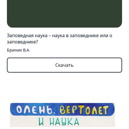
Заповедная наука – наука в заповеднике или о
заповеднике?
Бриних В.А.
Скачать