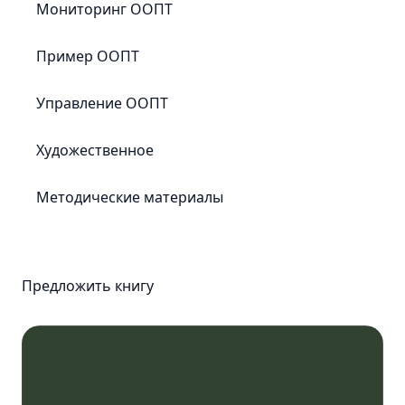
Мониторинг ООПТ
Лучшие
практики
Пример ООПТ
Управление ООПТ
Охрана
Работа
Художественное
с
местным
Методические материалы
населением
Экологический
туризм
Просвещение
Предложить книгу
Наука
Обучение