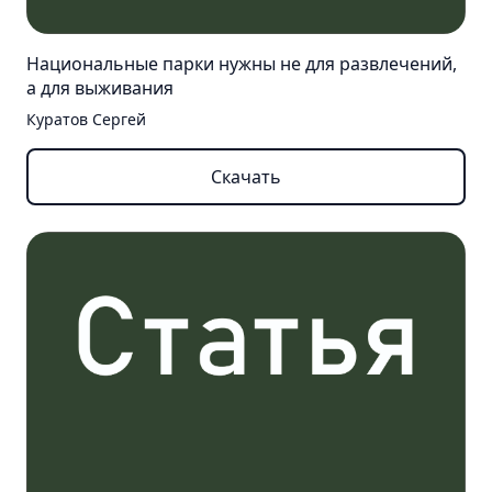
Конкурсы
Конференции
Мероприятия
Национальные парки нужны не для развлечений,
а для выживания
Отдел
Куратов Сергей
кадров
Скачать
Вакансии
Наставничество
Экспертное
сообщество